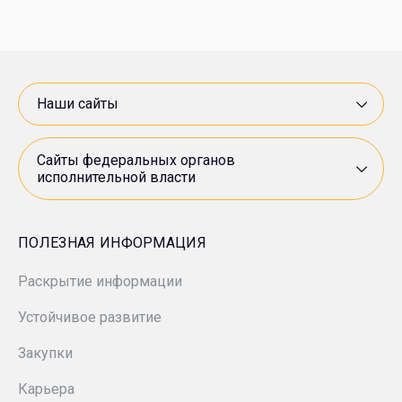
МПЗ «Модрича»
Минприроды России
«Нестро Петрол»
Роснедра
Наши сайты
«Арктикморнефтегазразведка»
Росприроднадзор
Сайты федеральных органов
исполнительной власти
СП «ANDIJANPETRO»
Ростехнадзор
«ВНИИнефть»
ПОЛЕЗНАЯ ИНФОРМАЦИЯ
Минэкономразвития России
Раскрытие информации
«Гипровостокнефть»
Устойчивое развитие
«Зарнестсервис»
Закупки
«ЗН Север»
Карьера