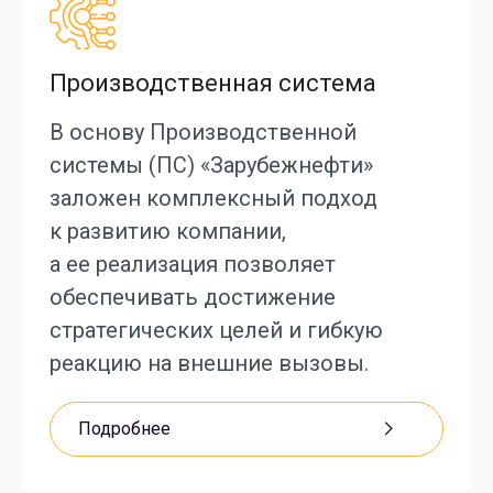
Производственная система
В основу Производственной
системы (ПС) «Зарубежнефти»
заложен комплексный подход
к развитию компании,
а ее реализация позволяет
обеспечивать достижение
стратегических целей и гибкую
СП «Вьетсовпетро»
реакцию на внешние вызовы.
«ОПТИМА Группа»
Росимущество
Подробнее
НПЗ «Брод»
Минэнерго России