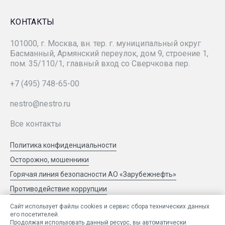
«ЗАРУБЕЖНЕФТЬ-добыча Самара»
КОНТАКТЫ
101000, г. Москва, вн. тер. г. муниципальный округ
«Зарубежнефтестроймонтаж»
Басманный, Армянский переулок, дом 9, строение 1,
пом. 35/110/1, главный вход со Сверчкова пер.
СК «РУСВЬЕТПЕТРО»
+7 (495) 748-65-00
nestro@nestro.ru
РМНТК «Нефтеотдача»
Все контакты
«ЗАРУБЕЖНЕФТЬ-добыча Харьяга»
Политика конфиденциальности
Осторожно, мошенники
«ЗН НТЦ»
Горячая линия безопасности АО «Зарубежнефть»
Противодействие коррупции
«ЗН Цифра»
Сообщить об ошибке
Сайт использует файлы cookies и сервис сбора технических данных
его посетителей.
Продолжая использовать данный ресурс, вы автоматически