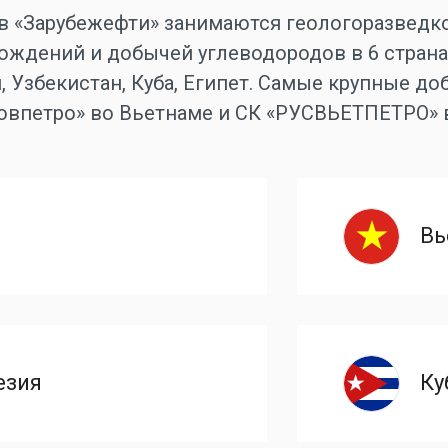
в «Зарубежефти» занимаются геологоразведко
ождений и добычей углеводородов в 6 странах
, Узбекистан, Куба, Египет. Самые крупные 
овпетро» во Вьетнаме и СК «РУСВЬЕТПЕТРО» 
я
Вь
езия
Ку