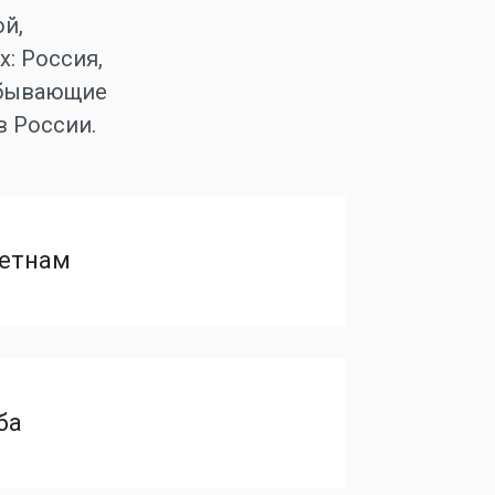
й,
: Россия,
добывающие
в России.
етнам
ба