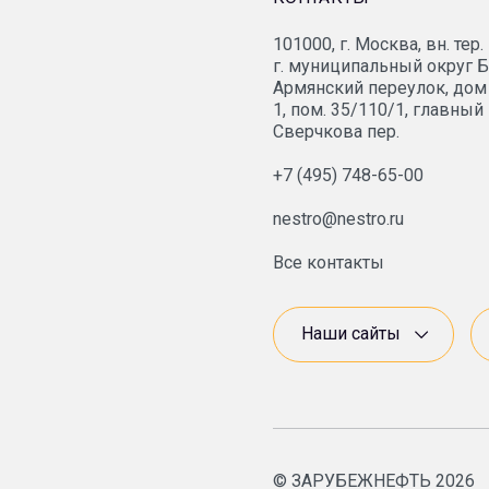
101000, г. Москва, вн. тер.
СП «Вьетсовпетро»
г. муниципальный округ 
Армянский переулок, дом 
1, пом. 35/110/1, главный
«ОПТИМА Группа»
Сверчкова пер.
+7 (495) 748-65-00
НПЗ «Брод»
nestro@nestro.ru
МПЗ «Модрича»
Все контакты
«Нестро Петрол»
Наши сайты
«Арктикморнефтегазра
СП «ANDIJANPETRO»
© ЗАРУБЕЖНЕФТЬ 2026