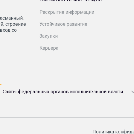
Раскрытие информации
Росимущество
Басманный,
9, строение
Устойчивое развитие
 вход со
Минэнерго России
Закупки
Карьера
Минприроды России
Роснедра
Росприроднадзор
Сайты федеральных органов исполнительной власти
зведка»
Ростехнадзор
Минэкономразвития России
Политика конфид