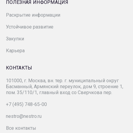
ПОЛЕЗНАЯ ИНФОРМАЦИЯ
Минэкономразвития России
Раскрытие информации
«Гипровостокнефть»
Устойчивое развитие
«Зарнестсервис»
Закупки
«ЗН Север»
Карьера
«ЗАРУБЕЖНЕФТЬ-добыча Самара»
КОНТАКТЫ
101000, г. Москва, вн. тер. г. муниципальный округ
«Зарубежнефтестроймонтаж»
Басманный, Армянский переулок, дом 9, строение 1,
пом. 35/110/1, главный вход со Сверчкова пер.
СК «РУСВЬЕТПЕТРО»
+7 (495) 748-65-00
nestro@nestro.ru
РМНТК «Нефтеотдача»
Все контакты