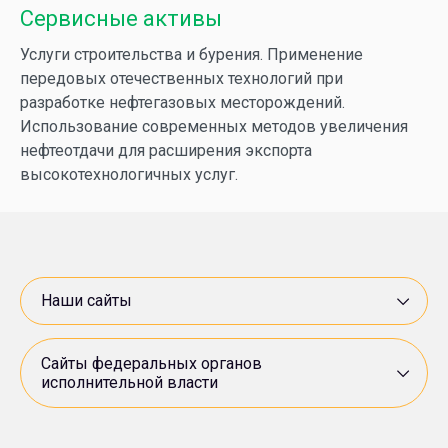
Сервисные активы
СП «Вьетсовпетро»
Услуги строительства и бурения. Применение
передовых отечественных технологий при
разработке нефтегазовых месторождений.
«ОПТИМА Группа»
Росимущество
Использование современных методов увеличения
нефтеотдачи для расширения экспорта
НПЗ «Брод»
Минэнерго России
высокотехнологичных услуг.
МПЗ «Модрича»
Минприроды России
«Нестро Петрол»
Роснедра
Наши сайты
«Арктикморнефтегазразведка»
Росприроднадзор
Сайты федеральных органов
исполнительной власти
СП «ANDIJANPETRO»
Ростехнадзор
«ВНИИнефть»