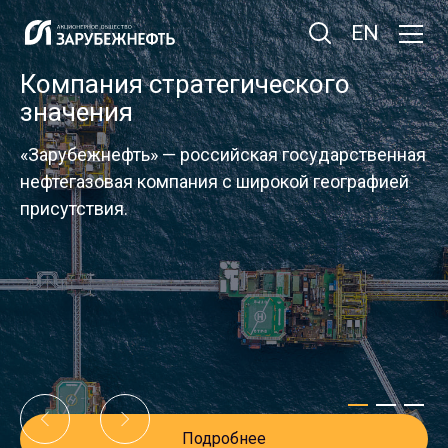
EN
Компания стратегического
ргия опыта и современных
значения
ологий
«Зарубежнефть» — российская государственная
«Зарубежнефть» добывает нефть
нефтегазовая компания с широкой географией
рике и континентальном шельфе,
присутствия.
ь на собственные разработки
льную экспертизу.
Подробнее