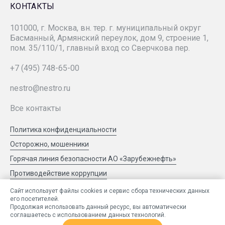
«ЗАРУБЕЖНЕФТЬ-добыча Самара»
КОНТАКТЫ
101000, г. Москва, вн. тер. г. муниципальный округ
«Зарубежнефтестроймонтаж»
Басманный, Армянский переулок, дом 9, строение 1,
пом. 35/110/1, главный вход со Сверчкова пер.
СК «РУСВЬЕТПЕТРО»
+7 (495) 748-65-00
nestro@nestro.ru
РМНТК «Нефтеотдача»
Все контакты
«ЗАРУБЕЖНЕФТЬ-добыча Харьяга»
Политика конфиденциальности
Осторожно, мошенники
«ЗН НТЦ»
Горячая линия безопасности АО «Зарубежнефть»
Противодействие коррупции
«ЗН Цифра»
Сообщить об ошибке
Сайт использует файлы cookies и сервис сбора технических данных
его посетителей.
Продолжая использовать данный ресурс, вы автоматически
© ЗАРУБЕЖНЕФТЬ 2026
соглашаетесь с использованием данных технологий.