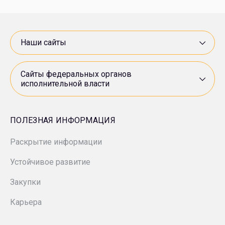
МПЗ «Модрича»
Минприроды России
«Нестро Петрол»
Роснедра
Наши сайты
«Арктикморнефтегазразведка»
Росприроднадзор
Сайты федеральных органов
исполнительной власти
СП «ANDIJANPETRO»
Ростехнадзор
«ВНИИнефть»
ПОЛЕЗНАЯ ИНФОРМАЦИЯ
Минэкономразвития России
Раскрытие информации
«Гипровостокнефть»
Устойчивое развитие
«Зарнестсервис»
Закупки
«ЗН Север»
Карьера