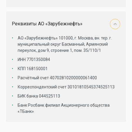
Реквизиты АО «Зарубежнефть»
АО «Зарубежнефть» 101000, г. Москва, вн. тер. г.
муниципальный округ Басманный, Армянский
переулок, дом 9, строение 1, пом. 35/110/1
ИНН 7701350084
КПП 168150001
Расчётный счет 40702810200000061400
СП «Вьетсовпетро»
Корреспондентский счет 30101810545374525113
БИК банка 044525113
«ОПТИМА Группа»
Росимущество
Банк Росбанк филиал Акционерного общества
«ТБанк»
НПЗ «Брод»
Минэнерго России